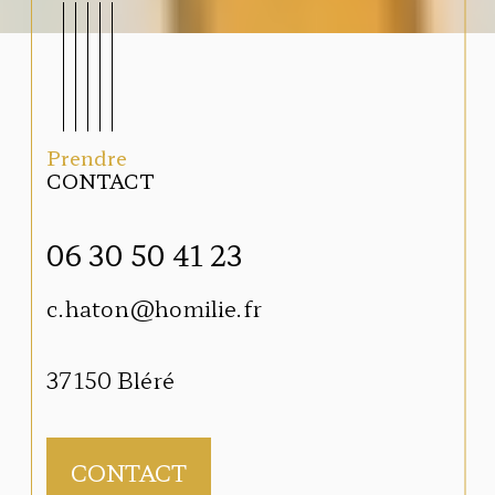
Prendre
CONTACT
06 30 50 41 23
06 
c.haton@homilie.fr
hom
37 a
37150
Bléré
410
CONTACT