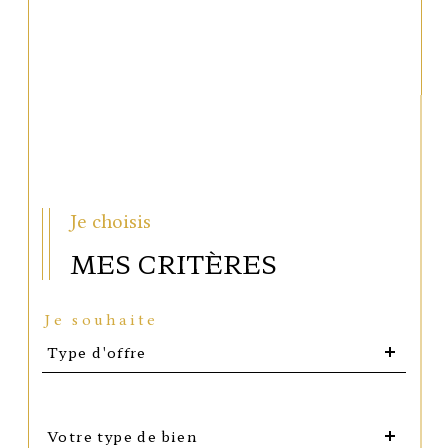
Je choisis
MES CRITÈRES
Je souhaite
Type
Type d'offre
d'offre
Type
Votre type de bien
d'offre