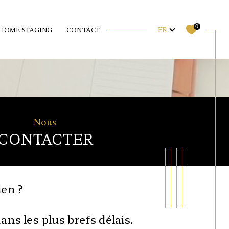
Langue
0
FR
HOME STAGING
CONTACT
Nous
CONTACTER
ien ?
ns les plus brefs délais.