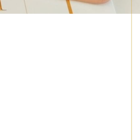
06 30 50 41 23
c.haton@homilie.fr
37150
Bléré