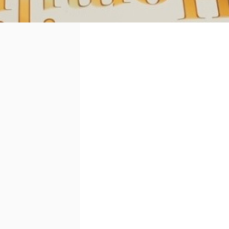
06 30 99 82 75
homilie.agence@gmail.com
37 allée des pins
41000
Blois