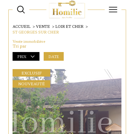
ACCUEIL
VENTE
LOIR ET CHER
ST GEORGES SUR CHER
Vente immobilière
Tri par
PRIX
DATE
EXCLUSIF
NOUVEAUTÉ