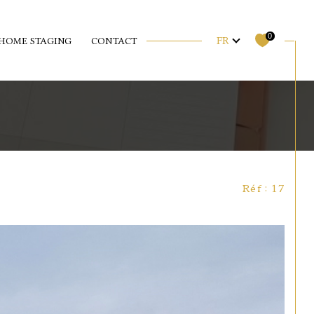
Langue
0
FR
HOME STAGING
CONTACT
Réf : 17