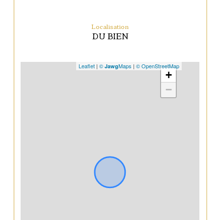
Localisation
DU BIEN
Leaflet
|
©
Maps
|
© OpenStreetMap
Jawg
+
−