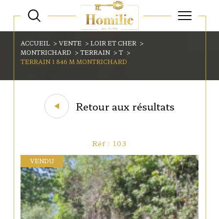
ACCUEIL
VENTE
LOIR ET CHER
MONTRICHARD
TERRAIN
T
TERRAIN 1 846 M MONTRICHARD
Retour aux résultats
Réf : 103
VENDU